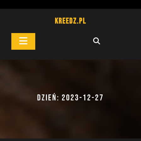
Skip
to
content
Kreedz.pl
Open
Button
DZIEŃ:
2023-12-27