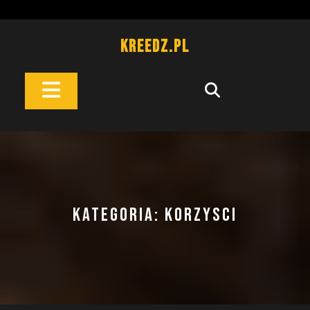
Skip
to
content
Kreedz.pl
Open
Button
KATEGORIA:
KORZYSCI