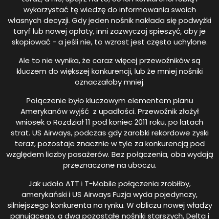
wykorzystać tę wiedzę do informowania swoich
własnych decyzji. Gdy jeden nośnik nakłada się podwyżki
taryf lub nowej opłaty, inni zazwyczaj spieszyć, aby je
skopiować - a jeśli nie, to wzrost jest często uchylone.
Ale to nie wynika, że coraz więcej przewoźników są
kluczem do większej konkurencji, lub że mniej nośniki
oznaczałoby mniej.
Połączenie było kluczowym elementem planu
Amerykanów wyjść z upadłości. Przewoźnik złożył
wniosek o Rozdział 11 pod koniec 2011 roku, po latach
strat. US Airways, podczas gdy zarobki rekordowe zyski
teraz, pozostaje znacznie w tyle za konkurencją pod
względem liczby pasażerów. Bez połączenia, oba wydają
przeznaczone na uboczu.
Jak udało ATT i T-Mobile połączenia zrobiłby,
amerykański i US Airways Fuzja wyda pojedynczy,
silniejszego konkurenta na rynku. W obliczu nowej władzy
panującego, a dwa pozostałe nośniki starszych, Delta i