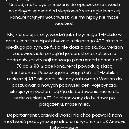
United, może być zmuszony do opuszczenia swoich
wspólnych sposobów i skopiować strategie bardziej
konkurencyjnym Southwest. Ale my nigdy nie może
wiedzieć.
My, z drugiej strony, wiedzą jak utrzymując T-Mobile w
grze z kosztem hipotetycznie silniejszego ATT okazało.
Niedługo po tym, że fuzja nie doszła do skutku, Verizon
zapowiedziała przegląd jej cen, które skutecznie
podniosły koszty najtańszego planu smartphone od $
70 do $ 90. Słabe konkurenci powodują słabą
konkurencję. Poszczególne "zagrożeń" z T-Mobile i
mniejszej ATT nie zrobił nic, aby zatrzymać Verizon do
poszukiwania nowych podwyżek cen. Pojedyncza,
silniejszym rywalem, dążąc do budowania ruchu dla
większej sieci ATT, że planowany do budowy po
połączeniu, może mieć.
Departament Sprawiedliwości nie chce pozwolić nam
możliwość pojedynczego silne amerykańskie i US Airways
hybrydowych.