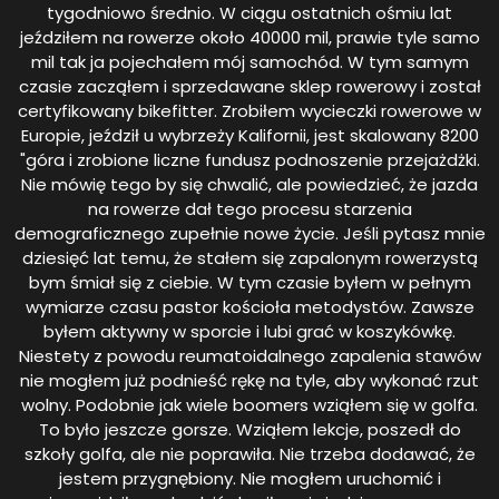
tygodniowo średnio. W ciągu ostatnich ośmiu lat
jeździłem na rowerze około 40000 mil, prawie tyle samo
mil tak ja pojechałem mój samochód. W tym samym
czasie zacząłem i sprzedawane sklep rowerowy i został
certyfikowany bikefitter. Zrobiłem wycieczki rowerowe w
Europie, jeździł u wybrzeży Kalifornii, jest skalowany 8200
"góra i zrobione liczne fundusz podnoszenie przejażdżki.
Nie mówię tego by się chwalić, ale powiedzieć, że jazda
na rowerze dał tego procesu starzenia
demograficznego zupełnie nowe życie. Jeśli pytasz mnie
dziesięć lat temu, że stałem się zapalonym rowerzystą
bym śmiał się z ciebie. W tym czasie byłem w pełnym
wymiarze czasu pastor kościoła metodystów. Zawsze
byłem aktywny w sporcie i lubi grać w koszykówkę.
Niestety z powodu reumatoidalnego zapalenia stawów
nie mogłem już podnieść rękę na tyle, aby wykonać rzut
wolny. Podobnie jak wiele boomers wziąłem się w golfa.
To było jeszcze gorsze. Wziąłem lekcje, poszedł do
szkoły golfa, ale nie poprawiła. Nie trzeba dodawać, że
jestem przygnębiony. Nie mogłem uruchomić i