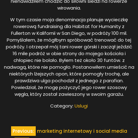
nienawidziłem chodzić do siłowni siedzi na rowerze
wirowania.
W tym czasie moja denominacja planuje wycieczkę
rowerową fundraising dla Habitat for Humanity z
Fullerton w Kalifornii w San Diego, w podróży 100 mil.
Pomyślałem, że mógłbym spróbować trenować do tej
podróży. I otrzepał mój tani rower górski i zaczął jeździć
16 mile podróż w obie strony do mojego kościoła i
chłopiec nie bolało. Byłem też około 30 funtów. z
nadwagą, które nie pomogło. Postanowiłem umieścić na
niektórych lżejszych opon, które pomogły trochę, ale
prawdziwa ulga pochodził z jednego z parafian.
Powiedział, że mogę pożyczyć jego rower szosowy
węgla, który został zawieszony w swoim garażu.
Category:
Uslugi
Nawigacja
Previous:
marketing internetowy i social media
wpisu