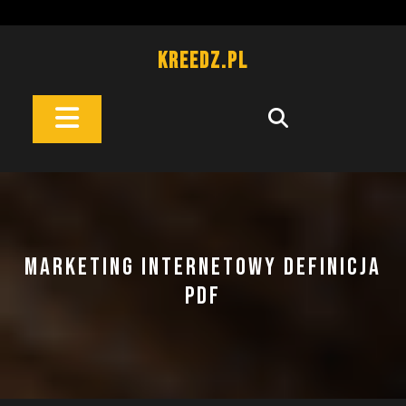
Skip
to
content
Kreedz.pl
Open
Button
MARKETING INTERNETOWY DEFINICJA
PDF